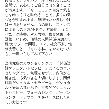
徹底してプライバシーが守られる安全な
空間で、安心してご自分と向き合うこと
が出来ます。「今・ここ」の自分の気も
ちをゆっくりと味わうことで、多くの気
づきが生まれます。無理強いや押しつけ
は一切ありません。心の癒し、ストレス
による心の不調/不具合、神経症、うつ、
パニック障害、対人恐怖、摂食障害、不
登校、いじめ、職場の人間関係/家庭/夫
婦/カップルの問題、ＤＶ、社交不安、性
格改善など。〝キレる私〟をやめたい人
も、一度いらしてみて下さい。
当研究所のカウンセリングは、「関係対
話ゲシュタルトセラピー」によるカウン
セリングです。無理をせずに、内側から
湧き起こる気づきを大切にします。関係
対話ゲシュタルトセラピーは、ゲシュタ
ルト療法の進化形で、古典的ゲシュタル
トセラピー、フォーカシング、パーソン
センタードアプローチをベースにした新
しい方法です。