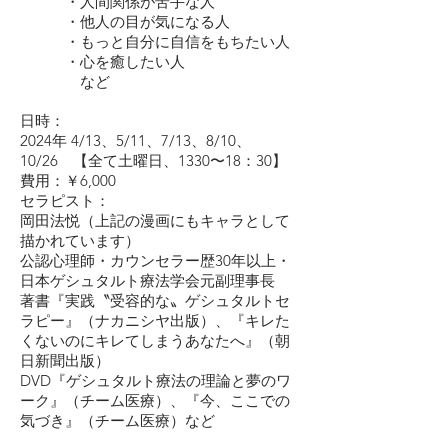
・人間関係が苦手な人
・他人の目が気になる人
・もっと自分に自信をもちたい人
・心を癒したい人
など
日時：
2024年 4/13、5/11、7/13、8/10、
10/26 【全て土曜日、1330〜18：30】
費用：￥6,000
セラピスト：
岡田法悦（上記の漫画にもキャラとして
描かれています）
公認心理師・カウンセラー歴30年以上・
日本ゲシュタルト療法学会元副理事長
著書『実践〝受容的な〟ゲシュタルトセ
ラピー』（ナカニシヤ出版）、『キレた
くないのにキレてしまうあなたへ』（朝
日新聞出版）
DVD『ゲシュタルト療法の理論と夢のワ
ーク』（チーム医療）、『今、ここでの
気づき』（チーム医療）など